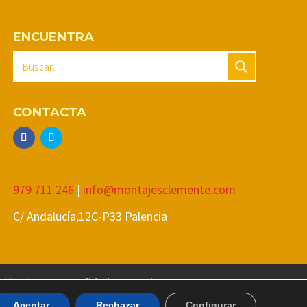
ENCUENTRA
CONTACTA
979 711 246
|
info@montajesclemente.com
C/ Andalucía,12C-P33 Palencia
Eléctrica
Actualidad
Legal
Aceptar
Rechazar
Configurar