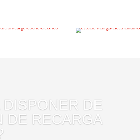
 DISPONER DE
N DE RECARGA
?