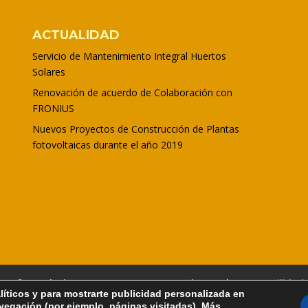
ACTUALIDAD
Servicio de Mantenimiento Integral Huertos
Solares
Renovación de acuerdo de Colaboración con
FRONIUS
Nuevos Proyectos de Construcción de Plantas
fotovoltaicas durante el año 2019
ues fotovoltaicos
Autoconsumo
Riego Solar
Movilidad 
líticos y para mostrarte publicidad personalizada en
Contacto
avegación (por ejemplo, páginas visitadas).
Más