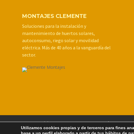
MONTAJES CLEMENTE
Soluciones para la instalación y
mantenimiento de huertos solares,
autoconsumo, riego solar y movilidad
eléctrica. Más de 40 años a la vanguardía del
sector.
Inicio
Empresa
Huertos Solares y parq
Utilizamos cookies propias y de terceros para fines ana
Política de Cookies
Política de privacidad
base a un perfil elaborado a partir de tus hábitos de n