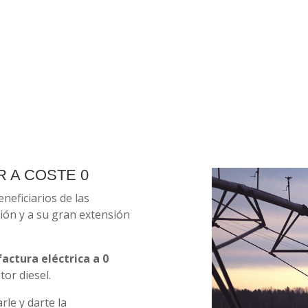
R A COSTE 0
neficiarios de las
ción y a su gran extensión
factura eléctrica a 0
or diesel.
le y darte la