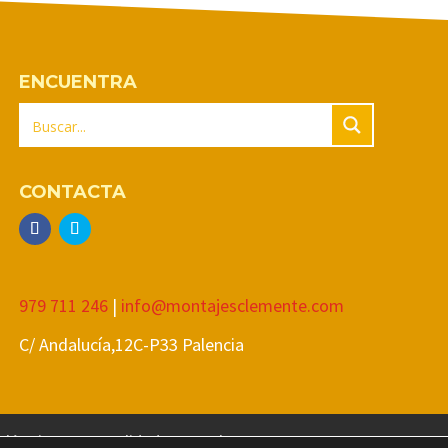
ENCUENTRA
CONTACTA
979 711 246
|
info@montajesclemente.com
C/ Andalucía,12C-P33 Palencia
Eléctrica
Actualidad
Legal